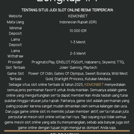
TENTANG SITUS JUDI SLOT ONLINE RESMI TERPERCAYA
Website
KEMONBET
Mata Uang
Indonesian Rupiah (IDR)
Minimal
10.000 IDR
Deposit
Lama
1-3 Menit
Deposit
Lama
2-5 Menit
Withdraw
Provider
PragmaticPlay, IDNSLOT, PGSoft, Habanero, Skywind, TTG,
Slot Terbaik
Joker Gaming, Playtech
Game Slot
Power Of Odin, Gates Of Olympus, Sweet Bonanza, Wild West
Terbaik
Gold, Starlight Princess, Kutukan Medusa
Sebagai situs slot online terbaik di tahun 2025,
KEMONBET
menyediakan
semua jenis permainan favorit untuk Anda mainkan. Semuanya adalah game
online yang menguntungkan serta dapat memberikan Anda hadiah uang tunai
puluhan hingga ratusan juta rupiah. Faktanya, game slot adalah permainan yang
paling populer karena sangat mudah dimainkan oleh semua kalangan dan usia.
Dan juga game online slot ini memiliki jutaan member aktif, serta ratusan juta
perputaran mesin slot online setiap hari nya. Tapi sayang nya tidak semua
game mesin slot online yang ada itu menyenangkan, sebab ada banyak juga slot
game online dengan tujuan ingin menguras dompet Anda saja.