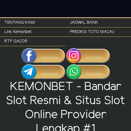
TENTANG KAMI
JADWAL BANK
Link Kemonbet
PREDIKSI TOTO MACAU
RTP GACOR
KEMONBET - Bandar
Slot Resmi & Situs Slot
Online Provider
Lengkap #1